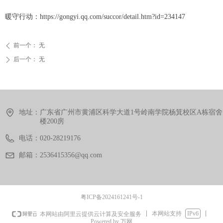
暖守行动：https://gongyi.qq.com/succor/detail.htm?id=234147
前一个：
无
ꄴ
后一个：
无
ꄲ
地址：
广东省广州市黄浦区科学大道1号岭南学院杨箕校区A栋宿舍
楼200房
电话：
020-28219176
邮箱：
2536415356@qq.com
粤ICP备2024161241号-1
本网站支持
IPv6
本网站由阿里云提供云计算及安全服务
Powered by 万网